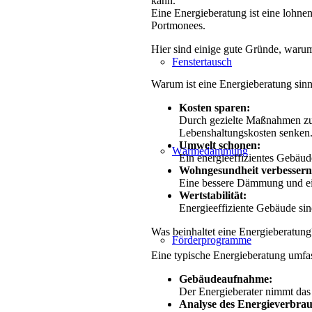
kann.
Eine Energieberatung ist eine lohnen
Portmonees.
Hier sind einige gute Gründe, warum
Fenstertausch
Warum ist eine Energieberatung sinn
Kosten sparen:
Durch gezielte Maßnahmen zur 
Lebenshaltungskosten senken
Umwelt schonen:
Wärmedämmung
Ein energieeffizientes Gebäu
Wohngesundheit verbessern
Eine bessere Dämmung und ei
Wertstabilität:
Energieeffiziente Gebäude sind
Was beinhaltet eine Energieberatung
Förderprogramme
Eine typische Energieberatung umfas
Gebäudeaufnahme:
Der Energieberater nimmt das
Analyse des Energieverbrau