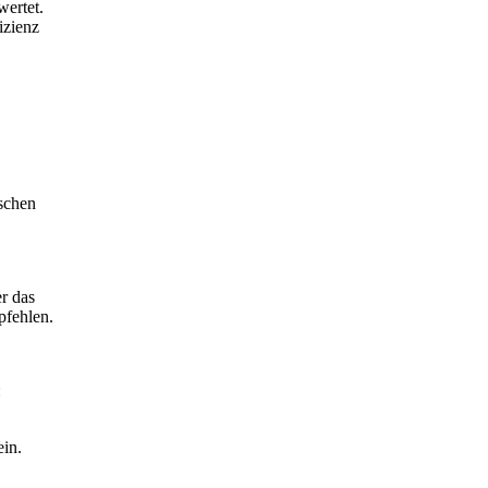
ertet.
izienz
schen
r das
pfehlen.
:
in.