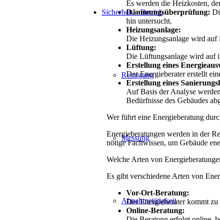
Es werden die Heizkosten, de
Dämmungsüberprüfung:
Di
Sicherheit – Betrieb
hin untersucht.
Heizungsanlage:
Die Heizungsanlage wird auf i
Lüftung:
Die Lüftungsanlage wird auf i
Erstellung eines Energieaus
Der Energieberater erstellt e
Reinigung
Erstellung eines Sanierungs
Auf Basis der Analyse werden
Bedürfnisse des Gebäudes abg
Wer führt eine Energieberatung dur
Energieberatungen werden in der Reg
Messung
nötige Fachwissen, um Gebäude ene
Welche Arten von Energieberatungen
Es gibt verschiedene Arten von Ener
Vor-Ort-Beratung:
Abnahmetätigkeit
Der Energieberater kommt zu 
Online-Beratung:
Die Beratung erfolgt online, b