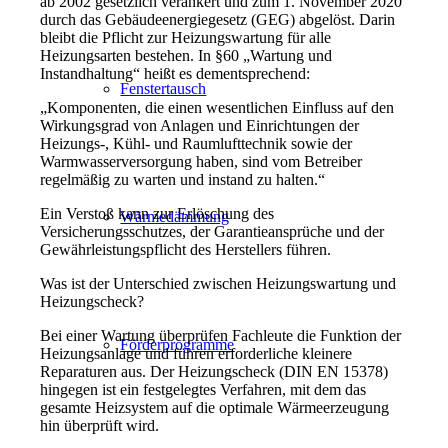
ab 2002 gesetzlich verankert und zum 1. November 2020
durch das Gebäudeenergiegesetz (GEG) abgelöst. Darin
bleibt die Pflicht zur Heizungswartung für alle
Heizungsarten bestehen. In §60 „Wartung und
Instandhaltung“ heißt es dementsprechend:
Fenstertausch
„Komponenten, die einen wesentlichen Einfluss auf den
Wirkungsgrad von Anlagen und Einrichtungen der
Heizungs-, Kühl- und Raumlufttechnik sowie der
Warmwasserversorgung haben, sind vom Betreiber
regelmäßig zu warten und instand zu halten.“
Ein Verstoß kann zur Erlöschung des
Wärmedämmung
Versicherungsschutzes, der Garantieansprüche und der
Gewährleistungspflicht des Herstellers führen.
Was ist der Unterschied zwischen Heizungswartung und
Heizungscheck?
Bei einer Wartung überprüfen Fachleute die Funktion der
Förderprogramme
Heizungsanlage und führen erforderliche kleinere
Reparaturen aus. Der Heizungscheck (DIN EN 15378)
hingegen ist ein festgelegtes Verfahren, mit dem das
gesamte Heizsystem auf die optimale Wärmeerzeugung
hin überprüft wird.